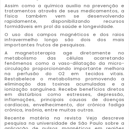
Assim como a química auxilia na prevenção e
tratamentos através de seus medicamentos, a
física também vem se desenvolvendo
rapidamente, disponibilizando recursos
formidáveis em prol da saúde e longevidade.
O uso dos campos magnéticos e dos raios
infravermelho longo são dois dos mais
importantes frutos de pesquisas.
A magnetoterapia age diretamente no
metabolismo das células acarretando
fenômenos como a vaso-dilatação da micro-
circulação proporcionando importante melhora
na perfusão do O2 em tecidos vitais.
Restabelece o metabolismo promovendo a
eliminação das toxinas acumuladas e a
ionização sanguínea. Recebe benefícios diretos
em distúrbios como estresses, depressão,
inflamações, principais causas de doenças
cardíacas, envelhecimento, dor crônica fadiga
crônica, insônia, entre muitas outras.
Recente matéria na revista Veja descreve
pesquisa na universidade de São Paulo sobre a
aplicação de pulsos magnéticos em regiões