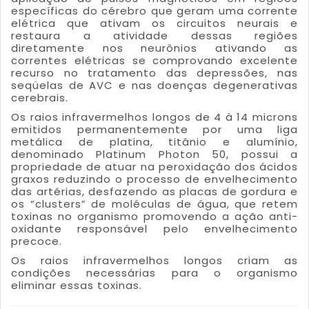
específicas do cérebro que geram uma corrente
elétrica que ativam os circuitos neurais e
restaura a atividade dessas regiões
diretamente nos neurônios ativando as
correntes elétricas se comprovando excelente
recurso no tratamento das depressões, nas
seqüelas de AVC e nas doenças degenerativas
cerebrais.
Os raios infravermelhos longos de 4 à 14 microns
emitidos permanentemente por uma liga
metálica de platina, titânio e alumínio,
denominado Platinum Photon 50, possui a
propriedade de atuar na peroxidação dos ácidos
graxos reduzindo o processo de envelhecimento
das artérias, desfazendo as placas de gordura e
os “clusters” de moléculas de água, que retem
toxinas no organismo promovendo a ação anti-
oxidante responsável pelo envelhecimento
precoce.
Os raios infravermelhos longos criam as
condições necessárias para o organismo
eliminar essas toxinas.