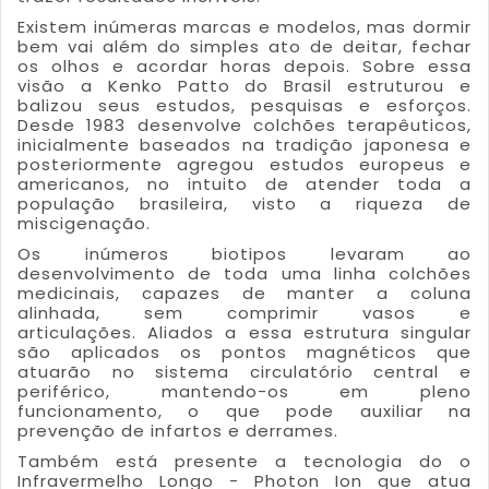
Existem inúmeras marcas e modelos, mas dormir
bem vai além do simples ato de deitar, fechar
os olhos e acordar horas depois. Sobre essa
visão a Kenko Patto do Brasil estruturou e
balizou seus estudos, pesquisas e esforços.
Desde 1983 desenvolve colchões terapêuticos,
inicialmente baseados na tradição japonesa e
posteriormente agregou estudos europeus e
americanos, no intuito de atender toda a
população brasileira, visto a riqueza de
miscigenação.
Os inúmeros biotipos levaram ao
desenvolvimento de toda uma linha colchões
medicinais, capazes de manter a coluna
alinhada, sem comprimir vasos e
articulações. Aliados a essa estrutura singular
são aplicados os pontos magnéticos que
atuarão no sistema circulatório central e
periférico, mantendo-os em pleno
funcionamento, o que pode auxiliar na
prevenção de infartos e derrames.
Também está presente a tecnologia do o
Infravermelho Longo - Photon Ion que atua