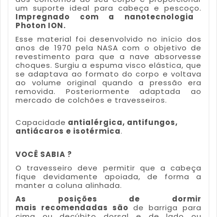
um suporte ideal para cabeça e pescoço.
Impregnado com a nanotecnologia
Photon ION.
Esse material foi desenvolvido no início dos
anos de 1970 pela NASA com o objetivo de
revestimento para que a nave absorvesse
choques. Surgiu a espuma visco elástica, que
se adaptava ao formato do corpo e voltava
ao volume original quando a pressão era
removida. Posteriormente adaptada ao
mercado de colchões e travesseiros.
Capacidade
antialérgica, antifungos,
antiácaros e isotérmica
.
VOCÊ SABIA ?
O travesseiro deve permitir que a cabeça
fique devidamente apoiada, de forma a
manter a coluna alinhada.
As posições de dormir
mais recomendadas são
de barriga para
cima ou decúbito dorsal e de lado ou